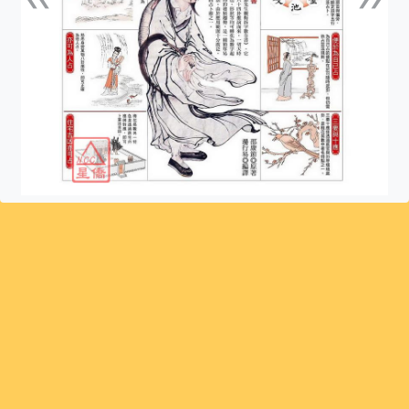
上一張
下一