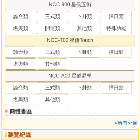
NCC-900 星僑五術
論命類
三式類
卜卦類
擇日類
堪輿類
開運類
其他類
特殊功能
NCC-T00 星僑Touch
論命類
三式類
卜卦類
擇日類
堪輿類
其他類
NCC-A00 星僑易學
論命類
三式類
卜卦類
擇日類
堪輿類
其他類
簡體書區
所有分類
瀏覽紀錄