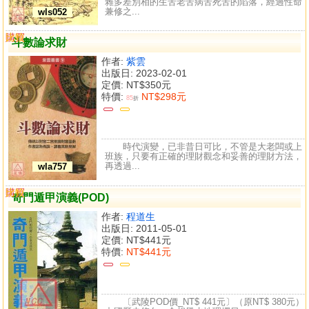
雜多差別相的生苦老苦病苦死苦的陷落，經過性命
兼修之...
wls052
購買
比較
斗數論求財
作者:
紫雲
出版日: 2023-02-01
定價:
NT$350元
特價:
NT$298元
85
折
時代演變，已非昔日可比，不管是大老闆或上
班族，只要有正確的理財觀念和妥善的理財方法，
再透過...
wla757
購買
比較
奇門遁甲演義(POD)
作者:
程道生
出版日: 2011-05-01
定價:
NT$441元
特價:
NT$441元
〔武陵POD價_NT$ 441元〕（原NT$ 380元）