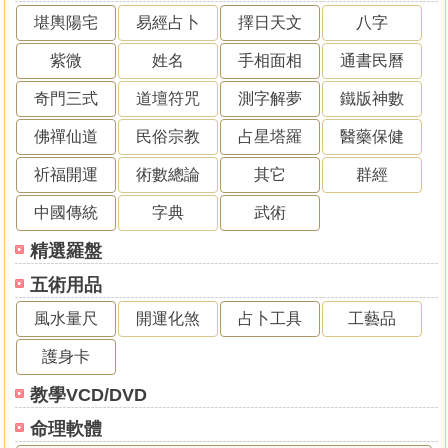
堪輿陽宅
易經占卜
擇日天文
八字
紫微
姓名
手相面相
通書民曆
奇門三式
道壇符咒
測字解夢
鐵版神數
佛禪仙道
民俗宗教
占星塔羅
醫藥保健
祈福開運
術數總論
其它
群經
中國傳統
字典
武術
精選羅盤
五術用品
風水量尺
開運化煞
占卜工具
工藝品
護身卡
教學VCD/DVD
命理軟體