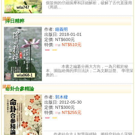
個筮例的仔細揣摩和詳細解析，破解了古代直接用
《周易...
wla747
購買
比較
擇日精粹
作者:
鐘義明
出版日: 2018-01-01
定價:
NT$600元
特價:
NT$510元
85
折
本書之編纂分兩大方向，一為只載於秘
本、瀕臨絕傳的擇日法訣；二為文辭詰聱、 學理深
奧的...
wla068-1
購買
比較
命卦合參精論
作者:
郭木樑
出版日: 2012-05-30
定價:
NT$300元
特價:
NT$255元
85
折
作者結合古人智慧與經驗，將時空卦由八字變