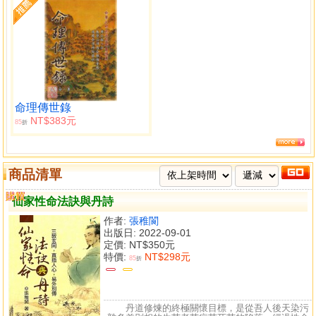
命理傳世錄
NT$383元
85
折
商品清單
購買
比較
仙家性命法訣與丹詩
作者:
張稚閬
出版日: 2022-09-01
定價:
NT$350元
特價:
NT$298元
85
折
丹道修煉的終極關懷目標，是從吾人後天染污