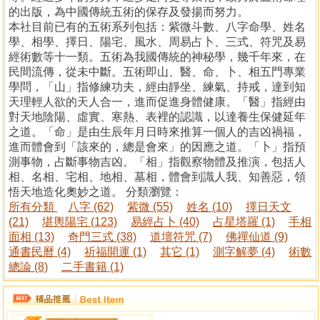
的出版，為中國傳統五術的保存及發揚而努力。
本社目前已有的五術系列包括：紫微斗數、八字命學、姓名
學、相學、擇日、陽宅、風水、周易占卜、三式、符咒及易
經術數等十一類。五術為我國傳統的神秘學，幾千年來，在
民間流傳，從未中斷。五術即山、醫、命、卜、相五門專業
學問，「山」指修練功夫，經由靜坐、練氣、持戒，達到知
天理輕人欲的天人合一，進而促進身體健康。「醫」指經由
對天地陰陽、虛實、寒熱、表裡的認識，以達養生保健延年
之道。「命」是由生辰年月日時來推算一個人的吉凶禍福，
進而體會到「該來的，總是會來」的因應之道。「卜」指預
測事物，占斷事物吉凶。「相」指觀察物體及推演，包括人
相、名相、宅相、地相、墓相，體會到識人我、知善惡，領
悟天地造化奧妙之道。 分類瀏覽：
所有分類
八字 (62)
紫微 (55)
姓名 (10)
擇日天文
(21)
堪輿陽宅 (123)
易經占卜 (40)
占星塔羅 (1)
手相
面相 (13)
奇門三式 (38)
道壇符咒 (7)
佛禪仙道 (9)
通書民曆 (4)
祈福開運 (1)
其它 (1)
測字解夢 (4)
術數
總論 (8)
二手書籍 (1)