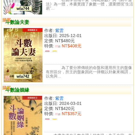
法》為一體，本書實踐了象數一體，濃重體現“生活
易”...
wla744
購買
比較
斗數論夫妻
作者:
紫雲
出版日: 2025-12-01
定價:
NT$480元
特價:
NT$408元
85
折
為了要分辨傳統的命盤和運用所主的盤像
有所區分，所主的盤象因此一律概以卦象來稱謂，
以免與...
wla742
購買
比較
斗數論姻緣
作者:
紫雲
出版日: 2024-03-01
定價:
NT$420元
特價:
NT$357元
85
折