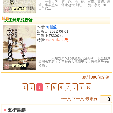
一個人的「窮、通、禍、福、富貴、貧賤、壽
夭、事業盛衰、運途起伏消長」，從八字之中可一
目了然...
wla732
購買
比較
文王卦形態新論
作者:
何棰鑨
出版日: 2022-06-01
定價:
NT$300元
特價:
NT$255元
85
折
人類對未來的事總是充滿好奇，以至預測
學層出不窮；文王卦自古流傳至今，歷經數千年的
考驗，...
wla735
總計
396
個記錄
1
2
3
4
5
6
7
8
9
10
上一頁
下一頁
最末頁
五術書籍