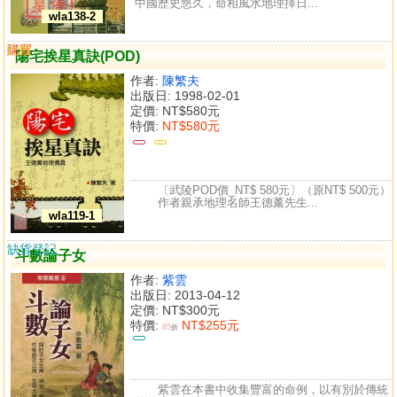
中國歷史悠久，命相風水地理擇日...
wla138-2
購買
比較
陽宅挨星真訣(POD)
作者:
陳繁夫
出版日: 1998-02-01
定價:
NT$580元
特價:
NT$580元
〔武陵POD價_NT$ 580元〕（原NT$ 500元）
作者親承地理名師王德薰先生...
wla119-1
缺貨登記
斗數論子女
作者:
紫雲
出版日: 2013-04-12
定價:
NT$300元
特價:
NT$255元
85
折
紫雲在本書中收集豐富的命例，以有別於傳統