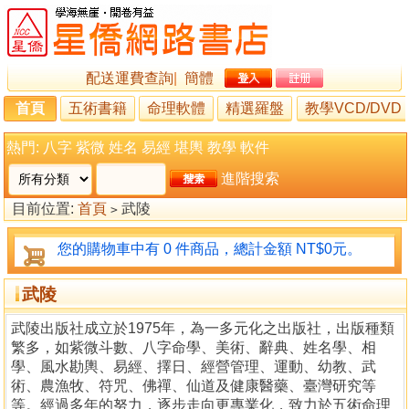
配送運費查詢
|
簡體
首頁
五術書籍
命理軟體
精選羅盤
教學VCD/DVD
熱門:
八字
紫微
姓名
易經
堪輿
教學
軟件
進階搜索
目前位置:
首頁
武陵
>
您的購物車中有 0 件商品，總計金額 NT$0元。
武陵
武陵出版社成立於1975年，為一多元化之出版社，出版種類
繁多，如紫微斗數、八字命學、美術、辭典、姓名學、相
學、風水勘輿、易經、擇日、經營管理、運動、幼教、武
術、農漁牧、符咒、佛禪、仙道及健康醫藥、臺灣研究等
等。經過多年的努力，逐步走向更專業化，致力於五術命理