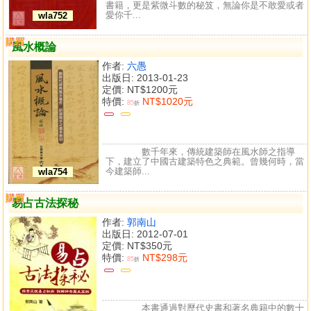
書籍，更是紫微斗數的秘笈，無論你是不敢愛或者
愛你千...
wla752
購買
比較
風水概論
作者:
六愚
出版日: 2013-01-23
定價:
NT$1200元
特價:
NT$1020元
85
折
數千年來，傳統建築師在風水師之指導
下，建立了中國古建築特色之典範。曾幾何時，當
今建築師...
wla754
購買
比較
易占古法探秘
作者:
郭南山
出版日: 2012-07-01
定價:
NT$350元
特價:
NT$298元
85
折
本書通過對歷代史書和著名典籍中的數十