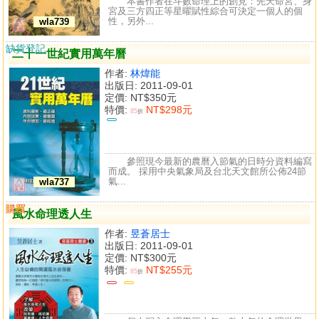
本書作者在斗數命理上的創見：先天命宮、身
宮及三方四正等星曜賦性綜合可決定一個人的個
性，另外...
wla739
缺貨登記
二十一世紀實用萬年曆
作者:
林煒能
出版日: 2011-09-01
定價:
NT$350元
特價:
NT$298元
85
折
參照現今最新的農曆入節氣的日時分資料編寫
而成。 採用中央氣象局及台北天文館所公佈24節
氣...
wla737
購買
比較
風水命理透人生
作者:
昱蒼居士
出版日: 2011-09-01
定價:
NT$300元
特價:
NT$255元
85
折