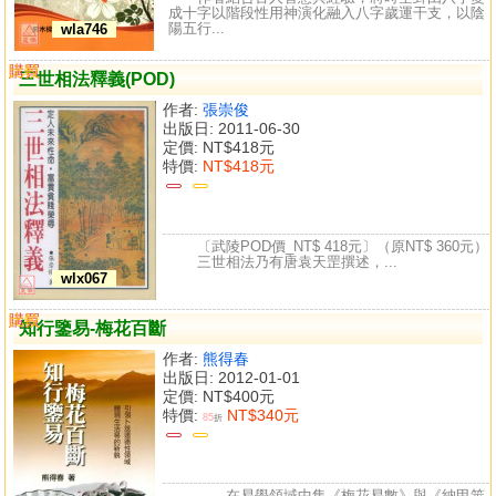
成十字以階段性用神演化融入八字歲運干支，以陰
陽五行...
wla746
購買
比較
三世相法釋義(POD)
作者:
張崇俊
出版日: 2011-06-30
定價:
NT$418元
特價:
NT$418元
〔武陵POD價_NT$ 418元〕（原NT$ 360元）
三世相法乃有唐袁天罡撰述，...
wlx067
購買
比較
知行鑒易-梅花百斷
作者:
熊得春
出版日: 2012-01-01
定價:
NT$400元
特價:
NT$340元
85
折
在易學領域中集《梅花易數》與《納甲筮