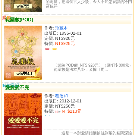
的角度，把這個古人少談，今人不知怎麼談的冷門
宮位詳...
wla755
購買
比較
範圍數(POD)
作者:
珍藏本
出版日: 1995-02-01
定價:
NT$928元
特價:
NT$928元
〔武陵POD價_NT$ 928元〕（原NT$ 800元）
範圍數是法本八卦，又據《周...
wla554-1
缺貨登記
愛愛愛不完
作者:
程溪和
出版日: 2012-12-01
定價:
NT$250元
特價:
NT$213元
85
折
這是一本對愛情婚姻抽絲剝繭的精闢深論