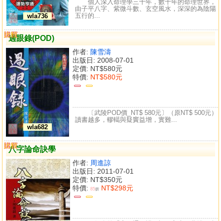
個人深入命理學三十年，數十年的命理世界，
由子平八字、紫微斗數、玄空風水，深深的為陰陽
五行的...
wla736
購買
比較
過眼錄(POD)
作者:
陳雪濤
出版日: 2008-07-01
定價:
NT$580元
特價:
NT$580元
〔武陵POD價_NT$ 580元〕（原NT$ 500元）
讀書越多，轇轕與疑竇益增，實難...
wla682
購買
比較
八字論命訣學
作者:
周進諒
出版日: 2011-07-01
定價:
NT$350元
特價:
NT$298元
85
折