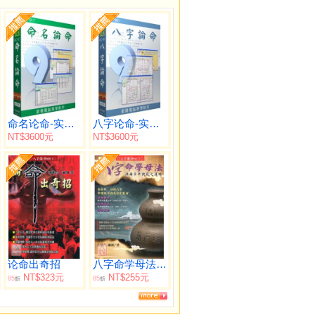
命名论命-实用版
八字论命-实用版
NT$3600元
NT$3600元
论命出奇招
八字命学母法-渊海子平诀窍之运用
NT$323元
NT$255元
85
85
折
折