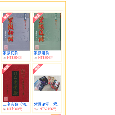
紫微初阶
紫微进阶
NT$304元
NT$304元
8
8
折
折
二宅实验《宅运新案第三集》
紫微论堂、紫微师堂、紫微讲堂、紫微学堂【一套四册】
NT$900元
NT$2156元
9
88
折
折