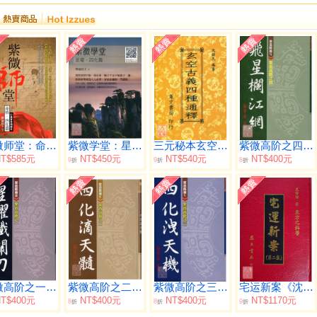
紫微师堂：命格、四化篇
紫微学堂：星曜、四化篇
三元秘本玄空古义四种通释(平装)
紫微高阶之四(飞星栏江网)
T$585元
NT$450元
NT$540元
NT$400元
9
9
8
折
折
折
紫微高阶之一(星曜铁关刀)
紫微高阶之二(四化滴天髓)
紫微高阶之三(四化泄天机)
宅运新案《沈氏玄空阳宅断验实例》第二集
T$400元
NT$400元
NT$400元
NT$1170元
8
8
9
折
折
折