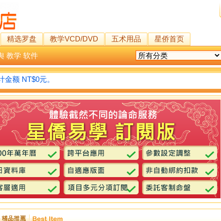
精选罗盘
教学VCD/DVD
五术用品
星侨首页
舆
教学
软件
金额 NT$0元。