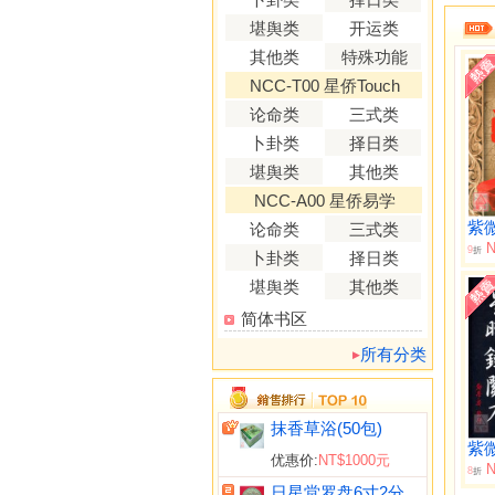
堪舆类
开运类
其他类
特殊功能
NCC-T00 星侨Touch
论命类
三式类
卜卦类
择日类
堪舆类
其他类
NCC-A00 星侨易学
论命类
三式类
N
9
折
卜卦类
择日类
堪舆类
其他类
简体书区
所有分类
抹香草浴(50包)
优惠价:
NT$1000元
N
8
折
日星堂罗盘6寸2分(综合)电木附水平