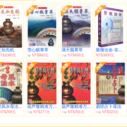
爻知先机
雪心赋菁萃
滴天髓菁萃
紫微论命-实用版
T$1080元
NT$960元
NT$458元
NT$3600元
8
79
折
折
易经风水母法【国学经典】
葫芦墩精准万年历(小本)（西元1912~2105年）
葫芦墩精准万年历(大本)（西元1912~2105年）
易经占卜母法
NT$298元
NT$277元
NT$356元
NT$323元
79
79
85
折
折
折