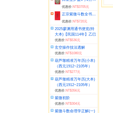
优惠价:
NT$3705元
正宗紫微斗数全书《正宗占星术》
优惠价:
NT$720元
2025廖渊用通书便览(特
大本)【民国114年】乙巳
优惠价:
NT$536元
玄空操作技法透解
优惠价:
NT$1080元
葫芦墩精准万年历(小本)
（西元1912~2105年）
优惠价:
NT$277元
葫芦墩精准万年历(大本)
（西元1912~2105年）
优惠价:
NT$356元
紫微初阶
优惠价:
NT$304元
紫微斗数命理学正解(一)