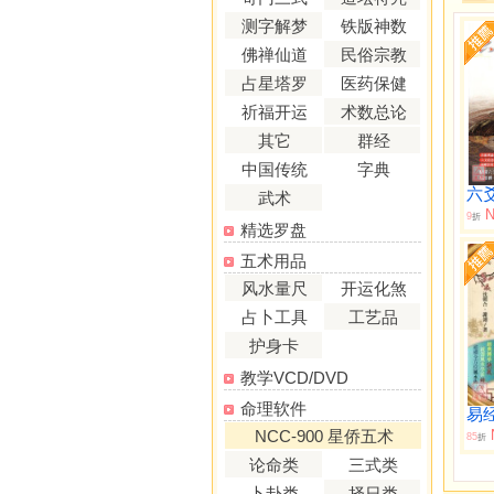
测字解梦
铁版神数
佛禅仙道
民俗宗教
占星塔罗
医药保健
祈福开运
术数总论
其它
群经
中国传统
字典
六
武术
N
9
折
精选罗盘
五术用品
风水量尺
开运化煞
占卜工具
工艺品
护身卡
教学VCD/DVD
命理软件
NCC-900 星侨五术
85
折
论命类
三式类
卜卦类
择日类