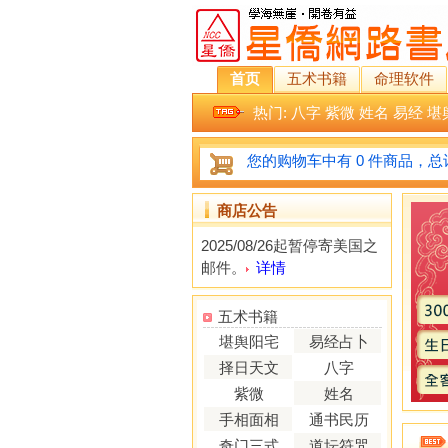
首页
五术书籍
命理软件
热门:
八字
紫微
姓名
易经
堪
您的购物车中有 0 件商品，总计
商店公告
2025/08/26起暂停寄美国之
邮件。
详情
五术书籍
堪舆阳宅
易经占卜
择日天文
八字
紫微
姓名
手相面相
通书民历
奇门三式
道坛符咒